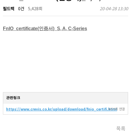
필드텍
0건
5,428회
20-04-28 13:30
FnIO_certificate(인증서)_S, A, C-Series
관련링크
https://www.crevis.co.kr/upload/download/fnio_certifi.html
4070회 연결
목록