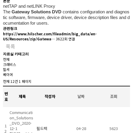
본문
netTAP and netLINK Proxy
The
Gateway Solutions DVD
contains configuration and diagnos
tic software, firmware, device driver, device description files and d
ocumentation for users.
관련링크
https://www.hilscher.com/fileadmin/big_data/en-
US/Resources/zip/Gatewa…
3622회 연결
목록
자료실 카테고리
전체
크래비스
힐셔
베이어
전체 12건 1 페이지
번
제목
작성자
날짜
조회
호
Communicati
on_Solutions
_DVD_2020-
1
12-1
필드텍
04-28
5623
2