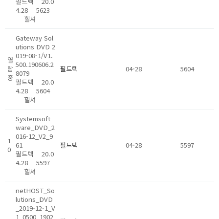
필드텍
20.0
4.28
5623
힐셔
Gateway Sol
utions DVD 2
019-08-1/V1.
열
500.190606.2
람
필드텍
04-28
5604
8079
중
필드텍
20.0
4.28
5604
힐셔
Systemsoft
ware_DVD_2
016-12_V2_9
1
61
필드텍
04-28
5597
0
필드텍
20.0
4.28
5597
힐셔
netHOST_So
lutions_DVD
_2019-12-1_V
1_0500_1902