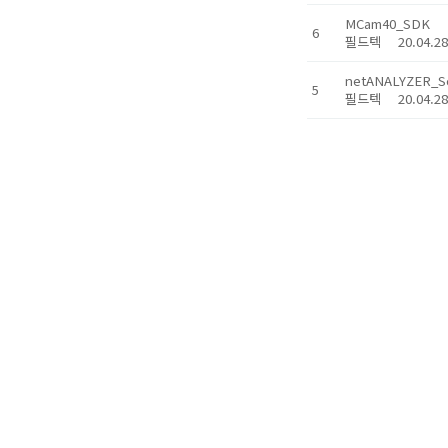
MCam40_SDK
6
필드텍
20.04.
netANALYZER_S
5
필드텍
20.04.
netHOST_Soluti
4
필드텍
20.04.
Systemsoftware
3
필드텍
20.04.
Gateway Solutio
2
필드텍
20.04.
Communication_
1
필드텍
20.04.