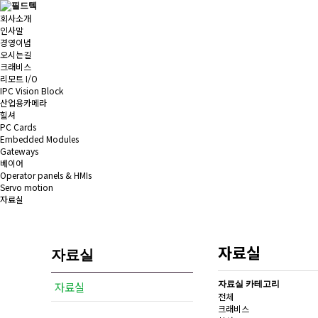
회사소개
인사말
경영이념
오시는길
크래비스
리모트 I/O
IPC Vision Block
산업용카메라
힐셔
PC Cards
Embedded Modules
Gateways
베이어
Operator panels & HMIs
Servo motion
자료실
자료실
자료실
자료실
자료실 카테고리
전체
크래비스